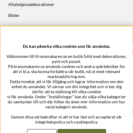
Allahelgonadekorationer
Bilder
Höstkransar
Julkransar
Du kan påverka vilka cookies som får användas.
Företagsuppgifter
Välkommen till Kransmakaren.se en butik fylld med dekorationer,
Kransmakaren.se
pynt och pyssel.
Epost:
support@kransmakaren.se
På kransmakaren.se används cookies och andra spårtekniker för
att vi bl.a. ska kunna förbättra vår butik, nå ut med relevant
marknadsföring mm.
Detta innebär att vi får tillgång och lagrar information om den
enhet du använder. Vi värnar om din integritet och vi ber dig
därför att ta ställning till vilka cookies
vi får använda. Under "Inställningar" kan du välja vilka kategorier
du samtycker till och där hittar du även mer information om hur
varje kategori används.
Genom dina val bekräftar ni att ni har läst och accepterat vår
integritetspolicy och cookiepolicy.