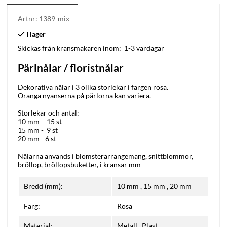
Artnr:
1389-mix
Skickas från kransmakaren inom:
1-3 vardagar
Pärlnålar / floristnålar
Dekorativa nålar i 3 olika storlekar i färgen rosa.
Oranga nyanserna på pärlorna kan variera.
Storlekar och antal:
10 mm - 15 st
15 mm - 9 st
20 mm - 6 st
Nålarna används i blomsterarrangemang, snittblommor,
bröllop, bröllopsbuketter, i kransar mm
Bredd (mm):
10 mm
,
15 mm
,
20 mm
Färg:
Rosa
Material:
Metall , Plast