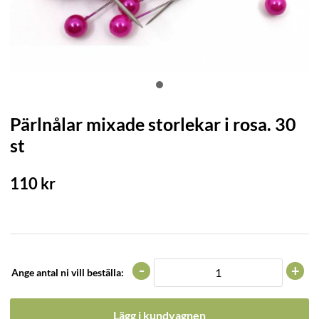
Pärlnålar mixade storlekar i rosa. 30
st
110
kr
-
+
Ange antal ni vill beställa:
Lägg i kundvagnen