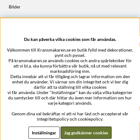
Bilder
Höstkransar
Julkransar
Du kan påverka vilka cookies som får användas.
Företagsuppgifter
Välkommen till Kransmakaren.se en butik fylld med dekorationer,
Kransmakaren.se
pynt och pyssel.
Epost:
support@kransmakaren.se
På kransmakaren.se används cookies och andra spårtekniker för
att vi bl.a. ska kunna förbättra vår butik, nå ut med relevant
marknadsföring mm.
Detta innebär att vi får tillgång och lagrar information om den
enhet du använder. Vi värnar om din integritet och vi ber dig
därför att ta ställning till vilka cookies
vi får använda. Under "Inställningar" kan du välja vilka kategorier
du samtycker till och där hittar du även mer information om hur
varje kategori används.
Genom dina val bekräftar ni att ni har läst och accepterat vår
integritetspolicy och cookiepolicy.
Inställningar
Jag godkänner cookies