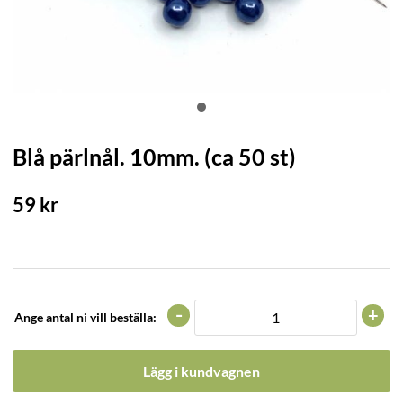
Blå pärlnål. 10mm. (ca 50 st)
59
kr
-
+
Ange antal ni vill beställa:
Lägg i kundvagnen