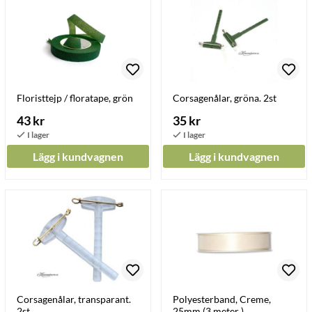
Floristtejp / floratape, grön
Corsagenålar, gröna. 2st
43 kr
35 kr
Lägg i kundvagnen
Lägg i kundvagnen
Corsagenålar, transparant.
Polyesterband, Creme,
2st
25mm (3 meter )