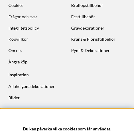
Cookies
Bröllopstillbehör
Frågor och svar
Festtillbehör
Integritetspolicy
Gravdekorationer
Köpvillkor
Krans & Floristtillbehör
Om oss
Pynt & Dekorationer
Ångra köp
Inspiration
Allahelgonadekorationer
Bilder
Höstkransar
Julkransar
Du kan påverka vilka cookies som får användas.
Företagsuppgifter