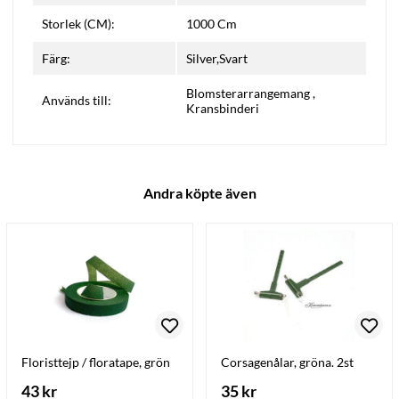
Storlek (CM):
1000 Cm
Färg:
Silver,Svart
Blomsterarrangemang
,
Används till:
Kransbinderi
Andra köpte även
Floristtejp / floratape, grön
Corsagenålar, gröna. 2st
43 kr
35 kr