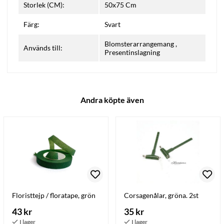
Storlek (CM):
50x75 Cm
Färg:
Svart
Blomsterarrangemang
,
Används till:
Presentinslagning
Andra köpte även
Floristtejp / floratape, grön
Corsagenålar, gröna. 2st
43 kr
35 kr