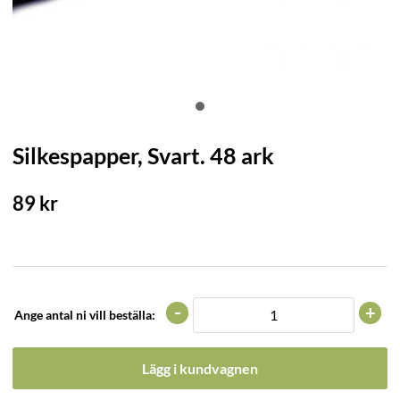
Silkespapper, Svart. 48 ark
89
kr
-
+
Ange antal ni vill beställa:
Lägg i kundvagnen