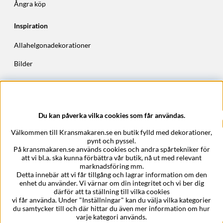
Ångra köp
Inspiration
Allahelgonadekorationer
Bilder
Höstkransar
Julkransar
Du kan påverka vilka cookies som får användas.
Företagsuppgifter
Välkommen till Kransmakaren.se en butik fylld med dekorationer,
Kransmakaren.se
pynt och pyssel.
Epost:
support@kransmakaren.se
På kransmakaren.se används cookies och andra spårtekniker för
att vi bl.a. ska kunna förbättra vår butik, nå ut med relevant
marknadsföring mm.
Detta innebär att vi får tillgång och lagrar information om den
enhet du använder. Vi värnar om din integritet och vi ber dig
därför att ta ställning till vilka cookies
vi får använda. Under "Inställningar" kan du välja vilka kategorier
du samtycker till och där hittar du även mer information om hur
varje kategori används.