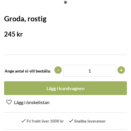
Groda, rostig
245
kr
-
+
Ange antal ni vill beställa:
Lägg i kundvagnen
Fri frakt över 1000 kr
Snabba leveranser