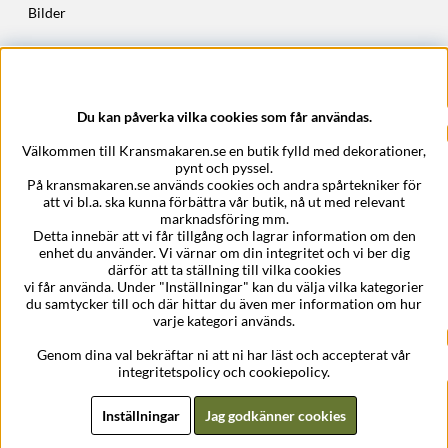
Bilder
Höstkransar
Julkransar
Du kan påverka vilka cookies som får användas.
Företagsuppgifter
Välkommen till Kransmakaren.se en butik fylld med dekorationer,
Kransmakaren.se
pynt och pyssel.
Epost:
support@kransmakaren.se
På kransmakaren.se används cookies och andra spårtekniker för
att vi bl.a. ska kunna förbättra vår butik, nå ut med relevant
marknadsföring mm.
Detta innebär att vi får tillgång och lagrar information om den
enhet du använder. Vi värnar om din integritet och vi ber dig
därför att ta ställning till vilka cookies
vi får använda. Under "Inställningar" kan du välja vilka kategorier
du samtycker till och där hittar du även mer information om hur
varje kategori används.
Genom dina val bekräftar ni att ni har läst och accepterat vår
integritetspolicy och cookiepolicy.
Inställningar
Jag godkänner cookies