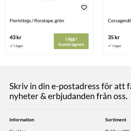
Floristtejp / floratape, grön
Corsagenåla
43 kr
35 kr
Lägg i
kundvagnen
Skriv in din e-postadress för att 
nyheter & erbjudanden från oss.
Information
Sortiment