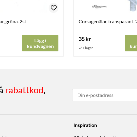
r, gröna. 2st
Corsagenålar, transparant. 
35 kr
Lägg i
kundvagnen
ku
få
rabattkod
,
Inspiration