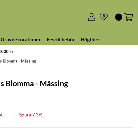
0
Gravdekorationer
Festtillbehör
Högtider
 1000 kr
us Blomma - Mässing
jus Blomma - Mässing
st
Spara 7.3%