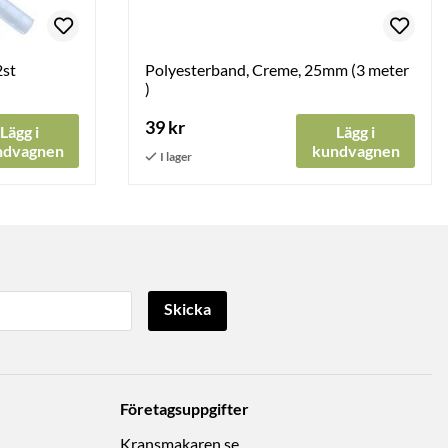
2st
Polyesterband, Creme, 25mm (3 meter
)
39 kr
Lägg i
Lägg i
ndvagnen
kundvagnen
Skicka
Företagsuppgifter
Kransmakaren.se