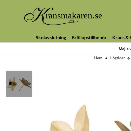
Skolavslutning
Bröllopstillbehör
Krans & F
Mejla 
Hem
Högtider