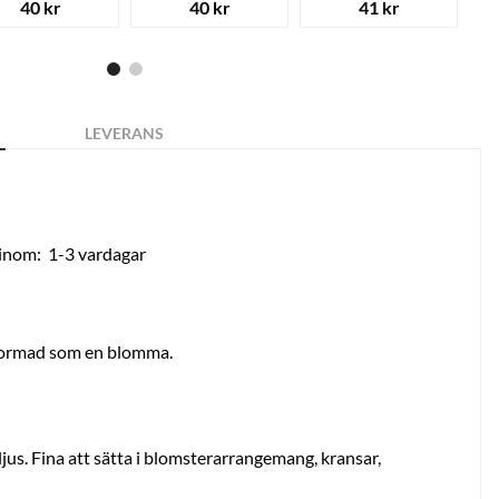
40 kr
40 kr
41 kr
LEVERANS
 inom:
1-3 vardagar
 formad som en blomma.
nljus. Fina att sätta i blomsterarrangemang, kransar,