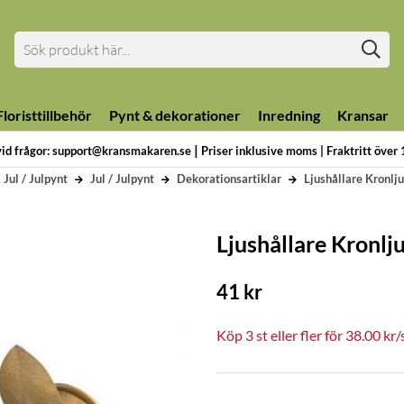
loristtillbehör
Pynt & dekorationer
Inredning
Kransar
|
vid frågor: support@kransmakaren.se
Priser inklusive moms | Fraktritt över
Jul / Julpynt
Jul / Julpynt
Dekorationsartiklar
Ljushållare Kronlj
Ljushållare Kronl
41
kr
Köp
3 st
eller fler för
38.00
kr
/