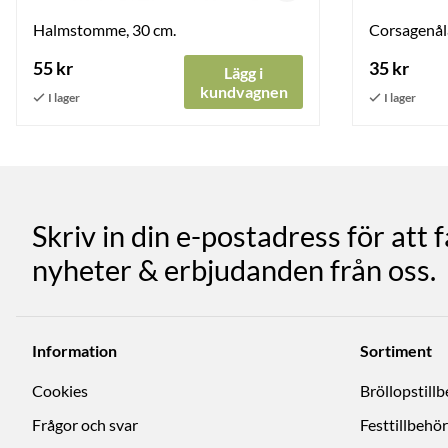
Halmstomme, 30 cm.
Corsagenåla
55 kr
35 kr
Lägg i
kundvagnen
Skriv in din e-postadress för att 
nyheter & erbjudanden från oss.
Information
Sortiment
Cookies
Bröllopstill
Frågor och svar
Festtillbehör