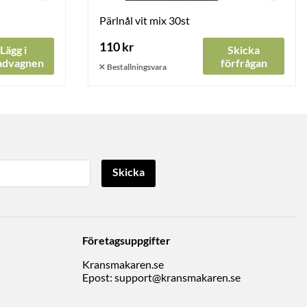
Pärlnål vit mix 30st
110 kr
Lägg i
Skicka
ndvagnen
förfrågan
Skicka
Företagsuppgifter
Kransmakaren.se
Epost:
support@kransmakaren.se