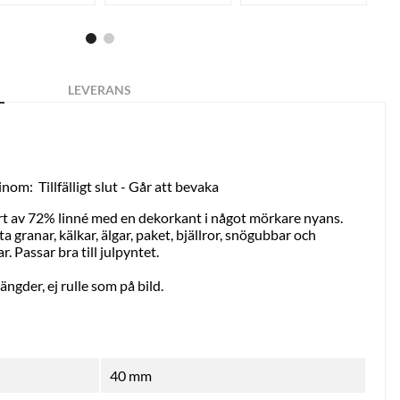
LEVERANS
 inom:
Tillfälligt slut - Går att bevaka
t av 72% linné med en dekorkant i något mörkare nyans.
 granar, kälkar, älgar, paket, bjällror, snögubbar och
ar. Passar bra till julpyntet.
ängder, ej rulle som på bild.
40 mm