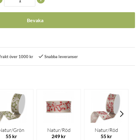
Bevaka
frakt över 1000 kr
Snabba leveranser
Natur/Grön
Natur/Röd
Natur/Röd
55 kr
249 kr
55 kr