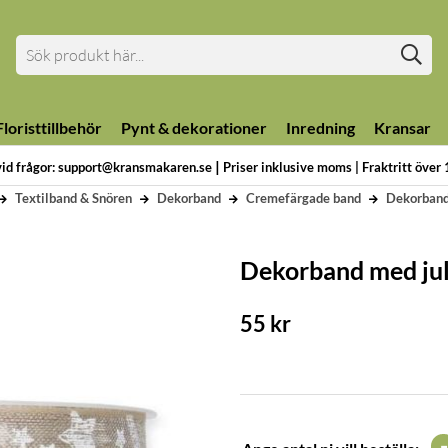
loristtillbehör
Pynt & dekorationer
Inredning
Kransar
|
vid frågor: support@kransmakaren.se
Priser inklusive moms | Fraktritt över
Textilband & Snören
Dekorband
Cremefärgade band
Dekorband
Dekorband med jul
55
kr
-