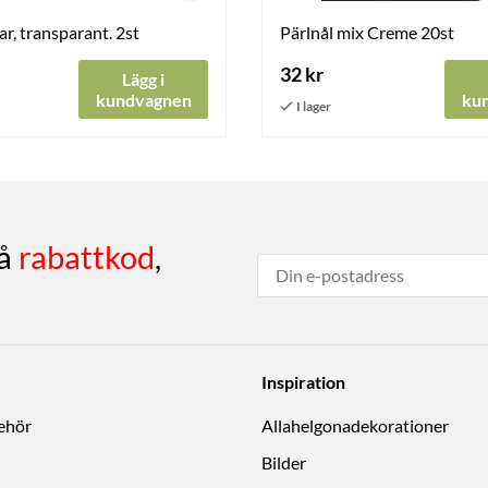
r, transparant. 2st
Pärlnål mix Creme 20st
32 kr
Lägg i
kundvagnen
ku
få
rabattkod
,
Inspiration
behör
Allahelgonadekorationer
Bilder