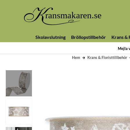
Skolavslutning
Bröllopstillbehör
Krans & F
Mejla 
Hem
Krans & Floristtillbehör