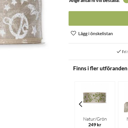
Ange antal ni vill beställa:
Fri 
Finns i fler utföranden
Natur/Grön
249 kr