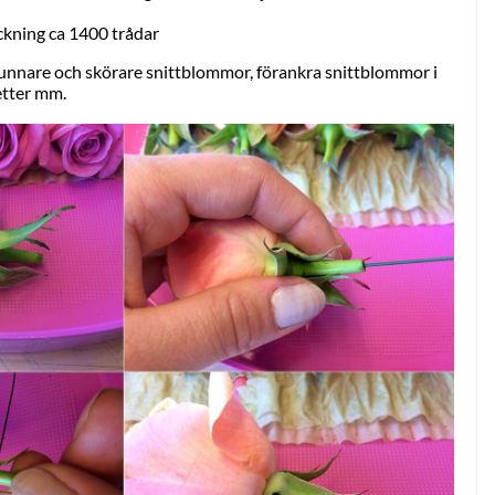
ckning ca 1400 trådar
a tunnare och skörare snittblommor, förankra snittblommor i
etter mm.