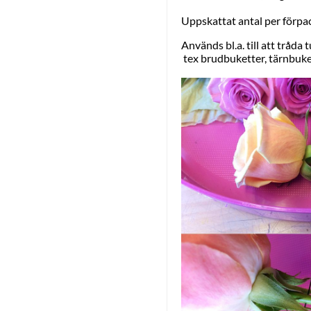
Uppskattat antal per förpa
Används bl.a. till att tråd
tex brudbuketter, tärnbuk