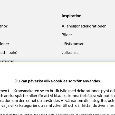
Inspiration
behör
Allahelgonadekorationer
Bilder
ioner
Höstkransar
sttillbehör
Julkransar
rationer
Du kan påverka vilka cookies som får användas.
en till Kransmakaren.se en butik fylld med dekorationer, pynt och
 andra spårtekniker för att vi bl.a. ska kunna förbättra vår butik
rmation om den enhet du använder. Vi värnar om din integritet och vi 
 välja vilka kategorier du samtycker till och där hittar du även m
bekräftar ni att ni har läst och accepterat vår integritetspolicy o