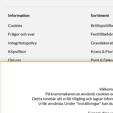
Information
Sortiment
Cookies
Bröllopstill
Frågor och svar
Festtillbehör
Integritetspolicy
Gravdekorat
Köpvillkor
Krans & Flori
Om oss
Pynt & Deko
Ångra köp
Välkomm
På kransmakaren.se används cookies och
Detta innebär att vi får tillgång och lagrar info
vi får använda. Under "Inställningar" kan du
Genom dina val 