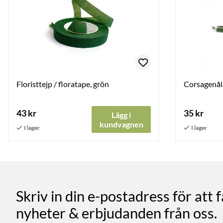
Floristtejp / floratape, grön
Corsagenåla
43 kr
35 kr
Lägg i
kundvagnen
Skriv in din e-postadress för att 
nyheter & erbjudanden från oss.