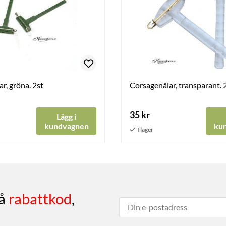
r, gröna. 2st
Corsagenålar, transparant. 
35 kr
Lägg i
kundvagnen
ku
få
rabattkod
,