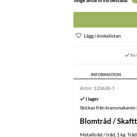
Ange antal ni vill beställa:
Fri 
INFORMATION
Artnr:
120630-1
Skickas från kransmakaren
Blomtråd / Skaft
Metalltråd / tråd, 1 kg Trå