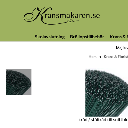
Skolavslutning
Bröllopstillbehör
Krans & F
Mejla 
Hem
Krans & Floris
tråd / ståltråd till snitt