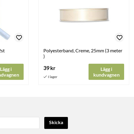
2st
Polyesterband, Creme, 25mm (3 meter
)
39 kr
Lägg i
Lägg i
ndvagnen
kundvagnen
Skicka