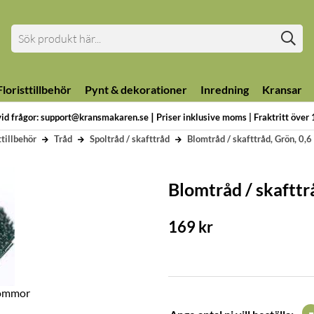
loristtillbehör
Pynt & dekorationer
Inredning
Kransar
|
vid frågor: support@kransmakaren.se
Priser inklusive moms | Fraktritt över
ttillbehör
Tråd
Spoltråd / skafttråd
Blomtråd / skafttråd, Grön, 0,6
Blomtråd / skafttrå
169
kr
blommor
-