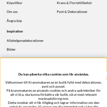
Köpvillkor
Krans & Floristtillbehör
Om oss
Pynt & Dekorationer
Ångra köp
Inspiration
Allahelgonadekorationer
Bilder
Höstkransar
Julkransar
Du kan påverka vilka cookies som får användas.
Företagsuppgifter
Välkommen till Kransmakaren.se en butik fylld med dekorationer,
Kransmakaren.se
pynt och pyssel.
Epost:
support@kransmakaren.se
På kransmakaren.se används cookies och andra spårtekniker för
att vi bl.a. ska kunna förbättra vår butik, nå ut med relevant
marknadsföring mm.
Detta innebär att vi får tillgång och lagrar information om den
enhet du använder. Vi värnar om din integritet och vi ber dig