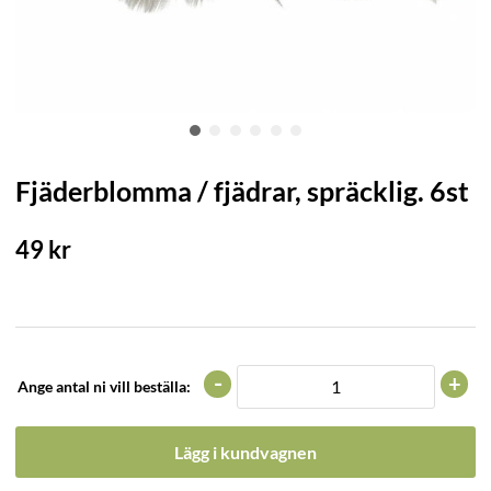
Fjäderblomma / fjädrar, spräcklig. 6st
49
kr
-
+
Ange antal ni vill beställa:
Lägg i kundvagnen