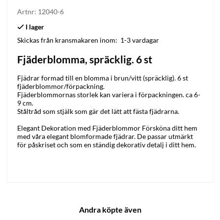
Artnr:
12040-6
Skickas från kransmakaren inom:
1-3 vardagar
Fjäderblomma, spräcklig. 6 st
Fjädrar formad till en blomma i brun/vitt (spräcklig). 6 st
fjäderblommor/förpackning.
Fjäderblommornas storlek kan variera i förpackningen. ca 6-
9 cm.
Ståltråd som stjälk som gär det lätt att fästa fjädrarna.
Elegant Dekoration med Fjäderblommor Försköna ditt hem
med våra elegant blomformade fjädrar. De passar utmärkt
för påskriset och som en ständig dekorativ detalj i ditt hem.
Andra köpte även