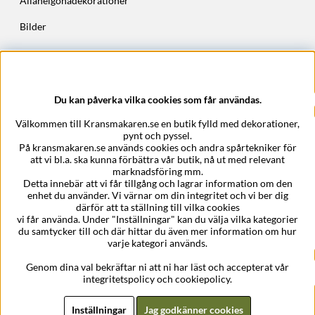
Allahelgonadekorationer
Bilder
Höstkransar
Julkransar
Du kan påverka vilka cookies som får användas.
Företagsuppgifter
Välkommen till Kransmakaren.se en butik fylld med dekorationer,
Kransmakaren.se
pynt och pyssel.
Epost:
support@kransmakaren.se
På kransmakaren.se används cookies och andra spårtekniker för
att vi bl.a. ska kunna förbättra vår butik, nå ut med relevant
marknadsföring mm.
Detta innebär att vi får tillgång och lagrar information om den
enhet du använder. Vi värnar om din integritet och vi ber dig
därför att ta ställning till vilka cookies
vi får använda. Under "Inställningar" kan du välja vilka kategorier
du samtycker till och där hittar du även mer information om hur
varje kategori används.
Genom dina val bekräftar ni att ni har läst och accepterat vår
integritetspolicy och cookiepolicy.
Inställningar
Jag godkänner cookies