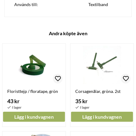
Används till:
Textilband
Andra köpte även
Floristtejp / floratape, grön
Corsagenålar, gröna. 2st
43 kr
35 kr
Lägg i kundvagnen
Lägg i kundvagnen