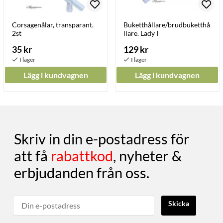
Corsagenålar, transparant.
Buketthållare/brudbuketthå
2st
llare. Lady I
35 kr
129 kr
Lägg i kundvagnen
Lägg i kundvagnen
Skriv in din e-postadress för
att få
rabattkod
, nyheter &
erbjudanden från oss.
Skicka