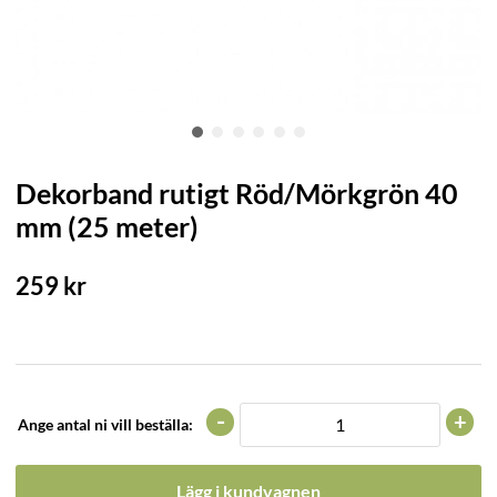
Dekorband rutigt Röd/Mörkgrön 40
mm (25 meter)
259
kr
-
+
Ange antal ni vill beställa:
Lägg i kundvagnen