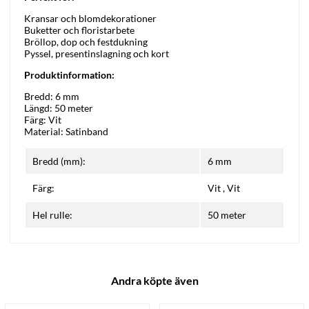
Kransar och blomdekorationer
Buketter och floristarbete
Bröllop, dop och festdukning
Pyssel, presentinslagning och kort
Produktinformation:
Bredd: 6 mm
Längd: 50 meter
Färg: Vit
Material: Satinband
Bredd (mm):
6 mm
Färg:
Vit
,
Vit
Hel rulle:
50 meter
Andra köpte även