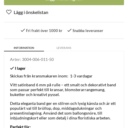
Fri frakt över 1000 kr
Snabba leveranser
INFORMATION
LEVERANS
Artnr:
3004-006-011-50
Skickas från kransmakaren inom:
1-3 vardagar
Vitt satinband 6 mm på rulle – ett smalt och dekorativt band
som passar perfekt till kransar, blomsterarrangemang,
buketter och kreativt pyssel.
Detta eleganta band ger en stilren och lyxig känsla och är ett
populärt val till bröllop, dop, middagsdukningar och
presentinslagning. Använd det som ballongsnöre, till
inbjudningskort eller som detalj i dina floristiska arbeten.
Perfekt för: