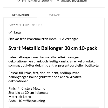
Fri frakt över 1000 kr
Snabba leveranser
INFORMATION
LEVERANS
Artnr:
SB14M-010-10
Skickas från kransmakaren inom:
1-3 vardagar
Svart Metallic Ballonger 30 cm 10-pack
Latexballonger i med fin metallic-effekt som ger
dekorationen en blank och festlig känsla. En enkel produkt
som snabbt lyfter dukning, entré, presentbord eller butiksyta.
Passar till kalas, fest, dop, student, bröllop, nyår,
ballongbågar, ballongbuketter och andra kreativa
dekorationer.
Finish/mönster: Metallic
Storlek: ca 30 cm i diameter
Material: Latex
Antal: 10 st/förpackning