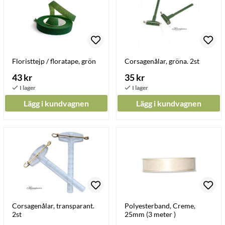
Floristtejp / floratape, grön
Corsagenålar, gröna. 2st
43 kr
35 kr
Lägg i kundvagnen
Lägg i kundvagnen
Corsagenålar, transparant.
Polyesterband, Creme,
2st
25mm (3 meter )