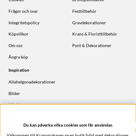
Frågor och svar
Festtillbehör
Integritetspolicy
Gravdekorationer
Köpvillkor
Krans & Floristtillbehör
Om oss
Pynt & Dekorationer
Ångra köp
Inspiration
Allahelgonadekorationer
Bilder
Höstkransar
Julkransar
Du kan påverka vilka cookies som får användas.
Företagsuppgifter
Välkommen till Kransmakaren.se en butik fylld med dekorationer,