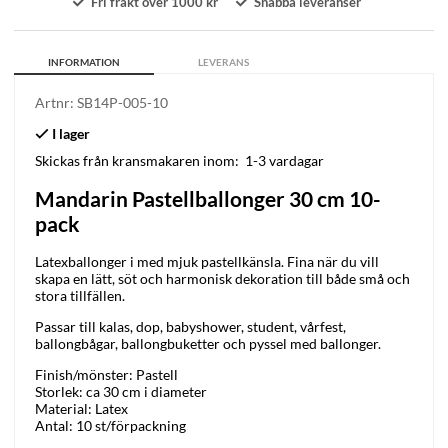
Fri frakt över 1000 kr
Snabba leveranser
INFORMATION
LEVERANS
Artnr:
SB14P-005-10
Skickas från kransmakaren inom:
1-3 vardagar
Mandarin Pastellballonger 30 cm 10-
pack
Latexballonger i med mjuk pastellkänsla. Fina när du vill
skapa en lätt, söt och harmonisk dekoration till både små och
stora tillfällen.
Passar till kalas, dop, babyshower, student, vårfest,
ballongbågar, ballongbuketter och pyssel med ballonger.
Finish/mönster: Pastell
Storlek: ca 30 cm i diameter
Material: Latex
Antal: 10 st/förpackning