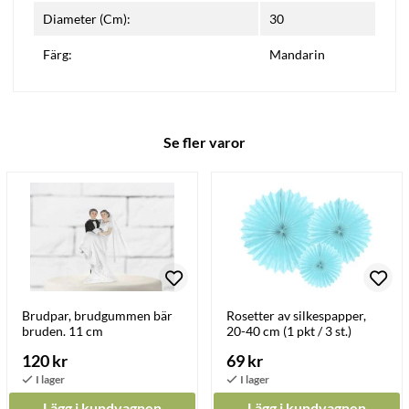
Diameter (Cm):
30
Färg:
Mandarin
Se fler varor
Brudpar, brudgummen bär
Rosetter av silkespapper,
bruden. 11 cm
20-40 cm (1 pkt / 3 st.)
120 kr
69 kr
Lägg i kundvagnen
Lägg i kundvagnen