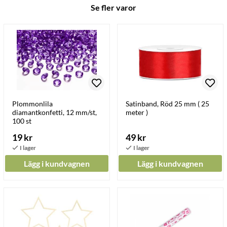
Se fler varor
Plommonlila
Satinband, Röd 25 mm ( 25
diamantkonfetti, 12 mm/st,
meter )
100 st
19 kr
49 kr
Lägg i kundvagnen
Lägg i kundvagnen