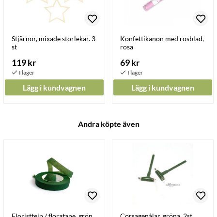
Stjärnor, mixade storlekar. 3
Konfettikanon med rosblad,
st
rosa
119 kr
69 kr
Lägg i kundvagnen
Lägg i kundvagnen
Andra köpte även
Floristtejp / floratape, grön
Corsagenålar, gröna. 2st