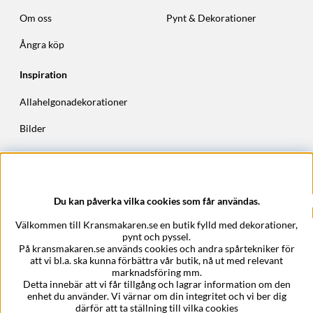
Om oss
Pynt & Dekorationer
Ångra köp
Inspiration
Allahelgonadekorationer
Bilder
Höstkransar
Julkransar
Du kan påverka vilka cookies som får användas.
Företagsuppgifter
Välkommen till Kransmakaren.se en butik fylld med dekorationer,
Kransmakaren.se
pynt och pyssel.
Epost:
support@kransmakaren.se
På kransmakaren.se används cookies och andra spårtekniker för
att vi bl.a. ska kunna förbättra vår butik, nå ut med relevant
marknadsföring mm.
Detta innebär att vi får tillgång och lagrar information om den
enhet du använder. Vi värnar om din integritet och vi ber dig
därför att ta ställning till vilka cookies