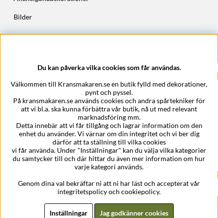
Bilder
Höstkransar
Julkransar
Du kan påverka vilka cookies som får användas.
Företagsuppgifter
Välkommen till Kransmakaren.se en butik fylld med dekorationer,
Kransmakaren.se
pynt och pyssel.
Epost:
support@kransmakaren.se
På kransmakaren.se används cookies och andra spårtekniker för
att vi bl.a. ska kunna förbättra vår butik, nå ut med relevant
marknadsföring mm.
Detta innebär att vi får tillgång och lagrar information om den
enhet du använder. Vi värnar om din integritet och vi ber dig
därför att ta ställning till vilka cookies
vi får använda. Under "Inställningar" kan du välja vilka kategorier
du samtycker till och där hittar du även mer information om hur
varje kategori används.
Genom dina val bekräftar ni att ni har läst och accepterat vår
integritetspolicy och cookiepolicy.
Inställningar
Jag godkänner cookies