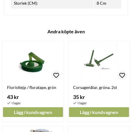
Storlek (CM):
8 Cm
Andra köpte även
Floristtejp / floratape, grön
Corsagenålar, gröna. 2st
43 kr
35 kr
Lägg i kundvagnen
Lägg i kundvagnen