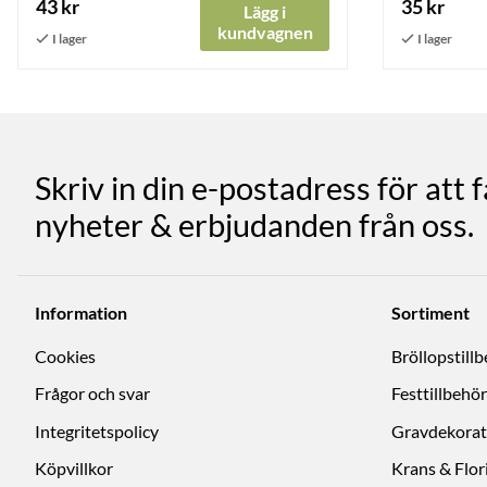
43 kr
35 kr
Lägg i
kundvagnen
Skriv in din e-postadress för att 
nyheter & erbjudanden från oss.
Information
Sortiment
Cookies
Bröllopstill
Frågor och svar
Festtillbehör
Integritetspolicy
Gravdekorat
Köpvillkor
Krans & Flori