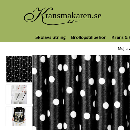
Skolavslutning
Bröllopstillbehör
Krans & F
Mejla 