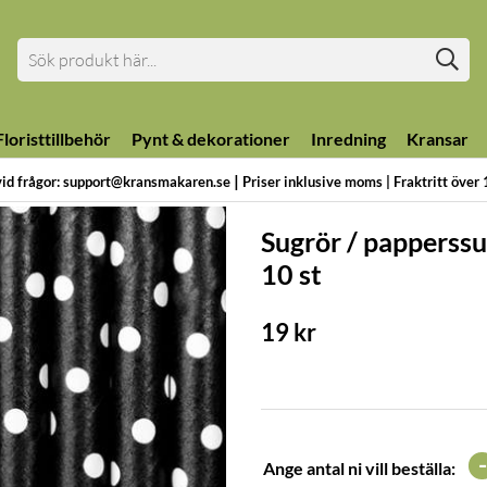
loristtillbehör
Pynt & dekorationer
Inredning
Kransar
|
vid frågor: support@kransmakaren.se
Priser inklusive moms | Fraktritt över
Sugrör / papperssu
10 st
19
kr
-
Ange antal ni vill beställa: