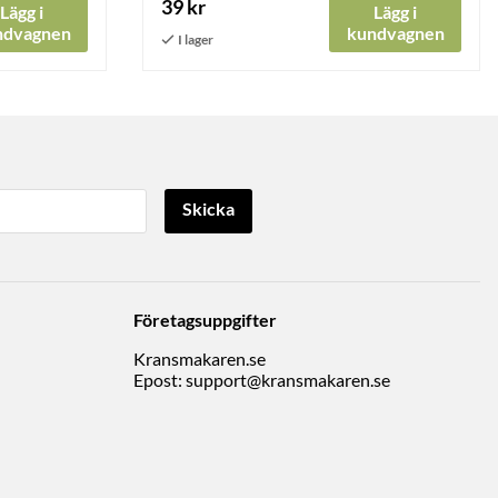
39 kr
Lägg i
Lägg i
ndvagnen
kundvagnen
Skicka
Företagsuppgifter
Kransmakaren.se
Epost:
support@kransmakaren.se