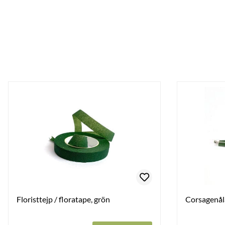
Floristtejp / floratape, grön
Corsagenåla