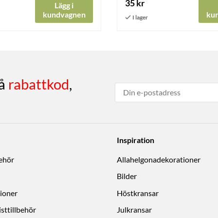
35 kr
Lägg i
kundvagnen
ku
få
rabattkod
,
Inspiration
behör
Allahelgonadekorationer
Bilder
ioner
Höstkransar
sttillbehör
Julkransar