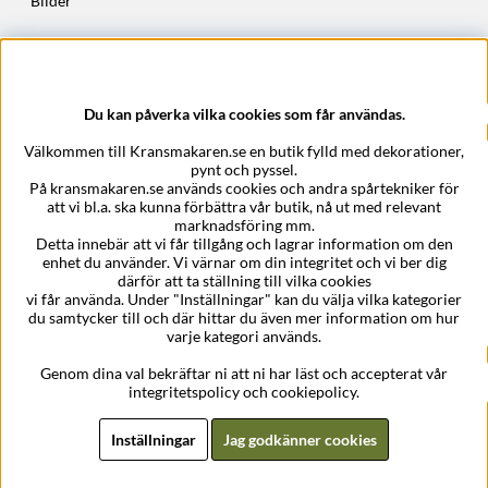
Bilder
Höstkransar
Julkransar
Du kan påverka vilka cookies som får användas.
Företagsuppgifter
Välkommen till Kransmakaren.se en butik fylld med dekorationer,
Kransmakaren.se
pynt och pyssel.
Epost:
support@kransmakaren.se
På kransmakaren.se används cookies och andra spårtekniker för
att vi bl.a. ska kunna förbättra vår butik, nå ut med relevant
marknadsföring mm.
Detta innebär att vi får tillgång och lagrar information om den
enhet du använder. Vi värnar om din integritet och vi ber dig
därför att ta ställning till vilka cookies
vi får använda. Under "Inställningar" kan du välja vilka kategorier
du samtycker till och där hittar du även mer information om hur
varje kategori används.
Genom dina val bekräftar ni att ni har läst och accepterat vår
integritetspolicy och cookiepolicy.
Inställningar
Jag godkänner cookies